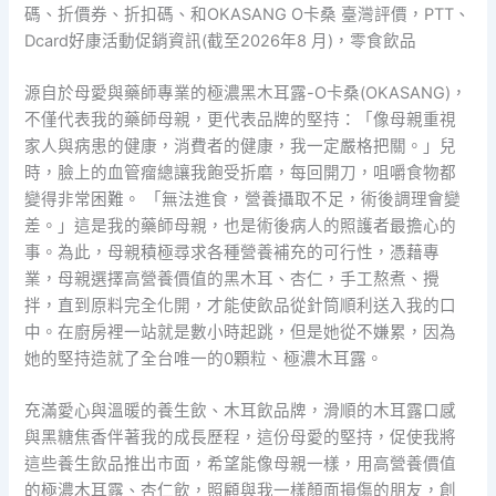
碼、折價券、折扣碼、和OKASANG O卡桑 臺灣評價，PTT、
Dcard好康活動促銷資訊(截至2026年8 月)，零食飲品
源自於母愛與藥師專業的極濃黑木耳露-O卡桑(OKASANG)，
不僅代表我的藥師母親，更代表品牌的堅持：「像母親重視
家人與病患的健康，消費者的健康，我一定嚴格把關。」兒
時，臉上的血管瘤總讓我飽受折磨，每回開刀，咀嚼食物都
變得非常困難。 「無法進食，營養攝取不足，術後調理會變
差。」這是我的藥師母親，也是術後病人的照護者最擔心的
事。為此，母親積極尋求各種營養補充的可行性，憑藉專
業，母親選擇高營養價值的黑木耳、杏仁，手工熬煮、攪
拌，直到原料完全化開，才能使飲品從針筒順利送入我的口
中。在廚房裡一站就是數小時起跳，但是她從不嫌累，因為
她的堅持造就了全台唯一的0顆粒、極濃木耳露。
充滿愛心與溫暖的養生飲、木耳飲品牌，滑順的木耳露口感
與黑糖焦香伴著我的成長歷程，這份母愛的堅持，促使我將
這些養生飲品推出市面，希望能像母親一樣，用高營養價值
的極濃木耳露、杏仁飲，照顧與我一樣顏面損傷的朋友，創