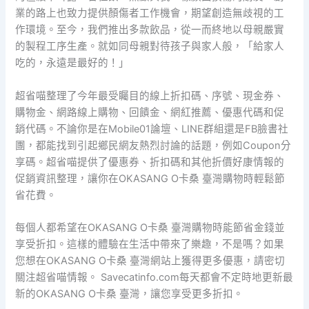
業的路上也致力提供顏傷者工作機會，期望創造無歧視的工
作環境。至今，我們推出多款飲品，從一而終地以母親嚴實
的製程工序生產。就如同母親對待孩子與家人般，「給家人
吃的，永遠是最好的！」
超省喵整理了今年最受矚目的線上折扣碼、序號、現金券、
購物金、網路線上購物、回饋金、網紅推薦、優惠代碼和促
銷代碼。不論你是在Mobile01論壇、LINE群組還是FB臉書社
團，都能找到引起鄉民網友熱烈討論的話題，例如Coupon分
享碼。超省喵提供了優惠券、折扣碼和其他折價好康情報的
促銷資訊整理，讓你在OKASANG O卡桑 臺灣購物時輕鬆節
省花費。
每個人都希望在OKASANG O卡桑 臺灣購物時能節省金錢並
享受折扣。這樣的體驗在生活中帶來了樂趣，不是嗎？如果
您想在OKASANG O卡桑 臺灣網站上獲得更多優惠，請密切
關注超省喵情報。 Savecatinfo.com每天都會不定時地更新最
新的OKASANG O卡桑 臺灣，讓您享受更多折扣。