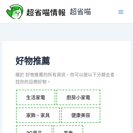
跳
超省喵
至
主
要
內
容
好物推薦
關於 好物推薦的所有資訊，你可以按以下分類去查
找你的目標好物。
生活家電
廚房小家電
家飾、家具
健康美容