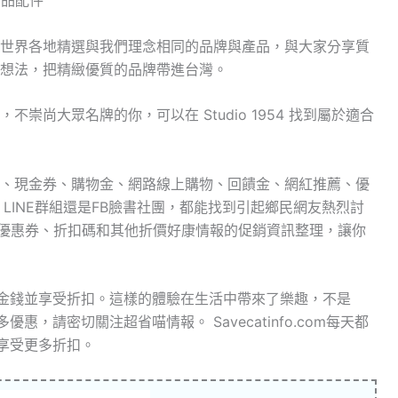
飾品配件
品牌，從世界各地精選與我們理念相同的品牌與產品，與大家分享質
想法，把精緻優質的品牌帶進台灣。
崇尚大眾名牌的你，可以在 Studio 1954 找到屬於適合
、現金券、購物金、網路線上購物、回饋金、網紅推薦、優
壇、LINE群組還是FB臉書社團，都能找到引起鄉民網友熱烈討
了優惠券、折扣碼和其他折價好康情報的促銷資訊整理，讓你
能節省金錢並享受折扣。這樣的體驗在生活中帶來了樂趣，不是
多優惠，請密切關注超省喵情報。 Savecatinfo.com每天都
您享受更多折扣。