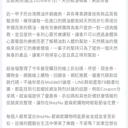
促銷資訊(截至2026年8 月)，天然精油噴霧｜美妝保養
近一甲子的台灣精油外銷廠商，具有專業調香技術與品質檢
驗流程，確保讓每一批進口的精油都是純天然而非化學成份
參雜而來的精油，擁有芳療師團隊為客戶提供一對一諮詢服
務，並且提供一系列心靈芳療課程，讓客戶可以透過身體與
心靈層面的療癒而更了解精油對人體的幫助。天然精油的價
格來自於它的療癒價值，一輩子的堅持只為了提供一個天然
無毒的產品，讓客戶用得安心並且真正得到幫助。
超省喵整理了今年最受矚目的線上折扣碼、序號、現金券、
購物金、網路線上購物、回饋金、網紅推薦、優惠代碼和促
銷代碼。不論你是在Mobile01論壇、LINE群組還是FB臉書社
團，都能找到引起鄉民網友熱烈討論的話題，例如Coupon分
享碼。超省喵提供了優惠券、折扣碼和其他折價好康情報的
促銷資訊整理，讓你在BrezNu 碧森妮購物時輕鬆節省花費。
每個人都希望在BrezNu 碧森妮購物時能節省金錢並享受折
扣。這樣的體驗在生活中帶來了樂趣，不是嗎？如果您想在