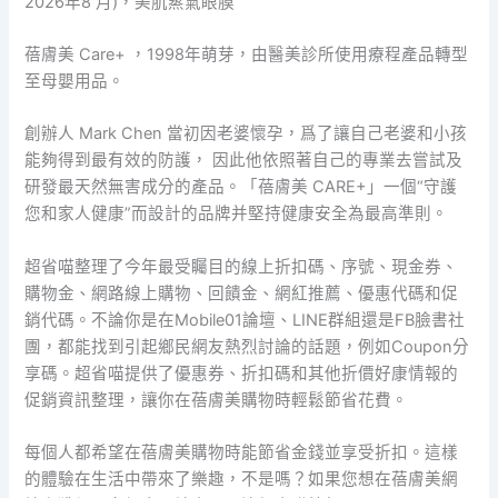
2026年8 月)，美肌蒸氣眼膜
蓓膚美 Care+ ，1998年萌芽，由醫美診所使用療程產品轉型
至母嬰用品。
創辦人 Mark Chen 當初因老婆懷孕，爲了讓自己老婆和小孩
能夠得到最有效的防護， 因此他依照著自己的專業去嘗試及
研發最天然無害成分的產品。「蓓膚美 CARE+」一個“守護
您和家人健康”而設計的品牌并堅持健康安全為最高準則。
超省喵整理了今年最受矚目的線上折扣碼、序號、現金券、
購物金、網路線上購物、回饋金、網紅推薦、優惠代碼和促
銷代碼。不論你是在Mobile01論壇、LINE群組還是FB臉書社
團，都能找到引起鄉民網友熱烈討論的話題，例如Coupon分
享碼。超省喵提供了優惠券、折扣碼和其他折價好康情報的
促銷資訊整理，讓你在蓓膚美購物時輕鬆節省花費。
每個人都希望在蓓膚美購物時能節省金錢並享受折扣。這樣
的體驗在生活中帶來了樂趣，不是嗎？如果您想在蓓膚美網