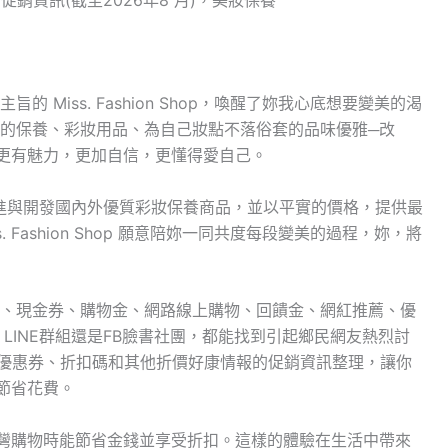
促銷資訊(截至2026年8 月)，美妝保養
Miss. Fashion Shop，喚醒了妳我心底想要變美的渴
的保養、彩妝用品、為自己妝點不落俗套的品味優雅─改
更有魅力，更加自信，更懂得愛自己。
) 將持續引進與開發國內外優質彩妝保養商品，並以平實的價格，提供最
Fashion Shop 願意陪妳一同共度每段變美的過程，妳，將
、現金券、購物金、網路線上購物、回饋金、網紅推薦、優
壇、LINE群組還是FB臉書社團，都能找到引起鄉民網友熱烈討
了優惠券、折扣碼和其他折價好康情報的促銷資訊整理，讓你
輕鬆節省花費。
物網 臺灣購物時能節省金錢並享受折扣。這樣的體驗在生活中帶來