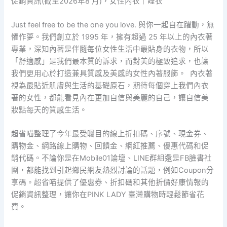
促銷資訊(截至2026年8 月)，女性內衣｜睡衣
Just feel free to be the one you love. 與你一起自在躍動，無
懼作夢。我們創立於 1995 年，擁有超過 25 年以上的內衣著
專業，深知內著是伴隨每位女性生活中最貼身的衣物，所以
「舒適感」是我們最本質的訴求，而對美的極致追求，也讓
我們更用心於打造兼具質感及美感的女性內著服飾。 內衣著
視為最貼近肌膚與生活的基礎原石，期待每個穿上我們內衣
著的女性，都能看見內在更加自信與美麗的自己，讓自信美
妝點每天的質感生活。
超省喵整理了今年最受矚目的線上折扣碼、序號、現金券、
購物金、網路線上購物、回饋金、網紅推薦、優惠代碼和促
銷代碼。不論你是在Mobile01論壇、LINE群組還是FB臉書社
團，都能找到引起鄉民網友熱烈討論的話題，例如Coupon分
享碼。超省喵提供了優惠券、折扣碼和其他折價好康情報的
促銷資訊整理，讓你在PINK LADY 臺灣購物時輕鬆節省花
費。