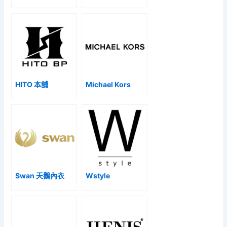
HITO 本舖
Michael Kors
Swan 天鵝內衣
Wstyle