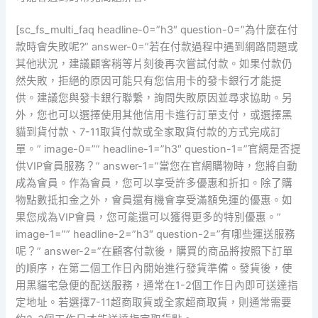
[sc_fs_multi_faq headline-0=”h3″ question-0=”為什麼在付
款時會失敗呢?” answer-0=”若在付款過程中遇到網路問題或
其他狀況，建議顧客稍等片刻後再次嘗試付款。如果付款仍
然失敗，拒絕的原因可能只有您信用卡的發卡銀行才能提
供。建議您與發卡銀行聯繫，詢問失敗原因並尋求協助。另
外，您也可以選擇使用其他信用卡進行訂單支付，或選擇黑
貓到貨付款、7-11取貨付款或全家取貨付款的方式完成訂
單。” image-0=”” headline-1=”h3″ question-1=”官網是否提
供VIP會員服務？” answer-1=”當您在官網購物時，您將自動
成為會員。作為會員，您可以享受許多優惠和折扣。除了購
物點數抵扣金之外，會員還有機會享受滿額免運的優惠。如
果您成為VIP會員，您可能還可以獲得更多的特別優惠。”
image-1=”” headline-2=”h3″ question-2=”有哪些運送服務
呢？” answer-2=”在顧客付款後，購買的商品將按照下訂單
的順序，在第二個工作日內開始進行發貨準備。發貨後，使
用黑貓宅急便的配送服務，通常在1-2個工作日內即可送達指
定地址。若選擇7-11超商取貨或全家超商取貨，則通常需要