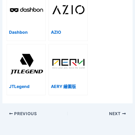
Dashbon
AZIO
JTLegend
AERY 繪圖版
PREVIOUS
NEXT