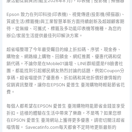
康活動促銷資訊(截至2026年8 月)，印表機 | 投影機 | 掃描器
Epson 致力在列印科技(印表機)、視覺傳達(投影機/掃描器)、
質感生活(標籤機)與工業智慧革新方面持續創新及超越顧客期
待，從無線、可攜式、標籤及多功能印表機等機種，為您的
辦公/家居生活提供最佳列印解決方案。
超省喵整理了今年最受矚目的線上折扣碼、序號、現金券、
購物金、網路線上購物、回饋金、網紅推薦、優惠代碼和促
銷代碼。不論你是在Mobile01論壇、LINE群組還是FB臉書社
團，都能找到引起鄉民網友熱烈討論的話題，例如Coupon分
享碼。超省喵提供了優惠券、折扣碼和其他折價好康情報的
促銷資訊整理，讓你在EPSON 愛普生 臺灣購物時輕鬆節省花
費。
每個人都希望在EPSON 愛普生 臺灣購物時能節省金錢並享受
折扣。這樣的體驗在生活中帶來了樂趣，不是嗎？如果您想
在EPSON 愛普生 臺灣網站上獲得更多優惠，請密切關注超省
喵情報。 Savecatinfo.com每天都會不定時地更新最新的