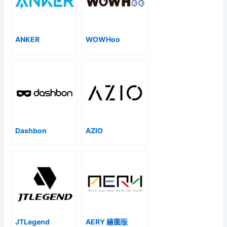
ANKER
WOWHoo
Dashbon
AZIO
JTLegend
AERY 繪圖版