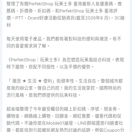
整理了有關PerfektShop 玩美士多 臺灣最新人氣優惠碼、推
薦碼、折價券、折扣碼、和PerfektShop 玩美士多 臺灣評
價，PTT、Dcard好康活動促銷資訊(截至2026年8 月)，3C線
材
每天使用電子產品，我們都有著對科技的便利與潮流，有不
同的喜愛需求與了解。
《PerfektShop｜玩美士多》為您塑造玩美風結合科技，表現
時下趨勢，搭配不同個性，以及平價的優勢。
「 潮流 ★ 生活 ★ 便利」街頭率性、生活自在，整個城市都
是我的辦公室，做自己的控！我的生活我掌控，國際時尚的
流行風格，是我們想提供的玩美科技。
超省喵整理了今年最受矚目的線上折扣碼、序號、現金券、
購物金、網路線上購物、回饋金、網紅推薦、優惠代碼和促
銷代碼。不論你是在Mobile01論壇、LINE群組還是FB臉書社
團，都能找到引起鄉民網友熱烈討論的話題，例如Coupon分