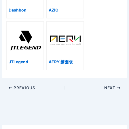
Dashbon
AZIO
JTLegend
AERY 繪圖版
PREVIOUS
NEXT