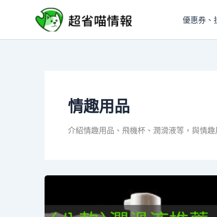
跳
至
優惠券、
主
要
內
容
情趣用品
介紹情趣用品、飛機杯、潤滑液等，與情趣