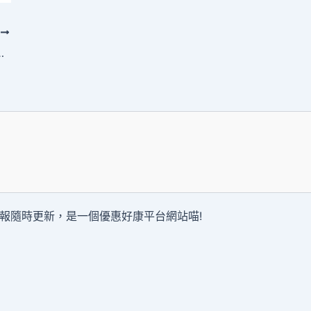
T
優惠券、折價促銷活動整理
報隨時更新，是一個優惠好康平台網站喵!