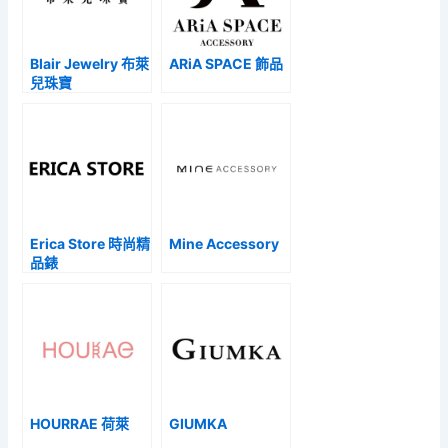
Blair Jewelry 布萊
ARiA SPACE 飾品
兒珠寶
Erica Store 時尚精
Mine Accessory
品錶
HOURRAE 荷萊
GIUMKA