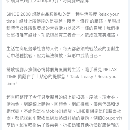
促銷資訊(截至2026年8 月)，時尚腕錶品牌
SINCE 2008 想藉由品牌推動的是一種生活態度 Relax your
time！設計上所傳達的是亮麗、時尚、流行 的腕錶，呈現出
新時代女性所散發出的青春活力以及不一樣的自我！我們相
信堅持唯有設計、功能與品質三者合一才能成就完美腕錶。
生活在高度競爭社會的人們，每天都必須戰戰兢兢的面對生
活中種種挑戰，壓力無法釋放，無形中武裝自己。
請放慢腳步換個心情轉個角度面對生活，隨手看見 RELAX
TIME 佩戴在手上貼心的提醒您！Tack it easy！Relax your
time！
超省喵整理了今年最受矚目的線上折扣碼、序號、現金券、
購物金、網路線上購物、回饋金、網紅推薦、優惠代碼和促
銷代碼。不論你是在Mobile01論壇、LINE群組還是FB臉書社
團，都能找到引起鄉民網友熱烈討論的話題，例如Coupon分
享碼。超省喵提供了優惠券、折扣碼和其他折價好康情報的