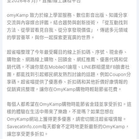
至2026年8 月)，直播/線上課程平台
omyKamp 致力於線上學習服務、數位影音出版、知識分享
交流與內容媒合評鑑，結合趨勢與創新技術，「從互動找到
方法、從學習看見自我、從分享發現價值」，傳遞多元領域
的學習薈萃，與你一起探索更寬廣的世界。
超省喵整理了今年最受矚目的線上折扣碼、序號、現金券、
購物金、網路線上購物、回饋金、網紅推薦、優惠代碼和促
銷代碼。不論你是在Mobile01論壇、LINE群組還是FB臉書社
團，都能找到引起鄉民網友熱烈討論的話題，例如Coupon分
享碼。超省喵提供了優惠券、折扣碼和其他折價好康情報的
促銷資訊整理，讓你在OmyKamp購物時輕鬆節省花費。
每個人都希望在OmyKamp購物時能節省金錢並享受折扣。這
樣的體驗在生活中帶來了樂趣，不是嗎？如果您想在
OmyKamp網站上獲得更多優惠，請密切關注超省喵情報。
Savecatinfo.com每天都會不定時地更新最新的OmyKamp，
讓您享受更多折扣。