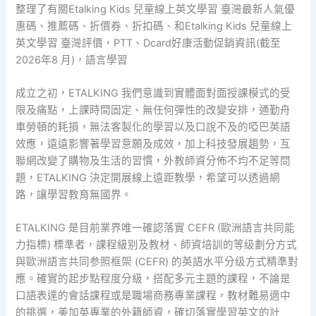
整理了有關Etalking Kids 兒童線上英文學習 臺灣最新人氣優
惠碼、推薦碼、折價券、折扣碼、和Etalking Kids 兒童線上
英文學習 臺灣評價，PTT、Dcard好康活動促銷資訊(截至
2026年8 月)，語言學習
成立之初，ETALKING 我們意識到實體面對面授課模式的受
限及痛點，上課時間固定、無任何彈性的改變安排，通勤舟
車勞頓的耗損，無法客製化的學習以及口說不及的啞巴英語
效應，遠遠影響著學習意願及成效，加上科技發展趨勢，互
聯網改變了購物及生活的習慣，外教師資分佈不均不足等問
題，ETALKING 決定開展線上遠距教學，希望可以透過網
路，讓學習教育無國界。
ETALKING 是目前業界唯一確認落實 CEFR (歐洲語言共同能
力指標) 標準者，課程級别及教材、師資培訓的等级劃分方式
與歐洲語言共同参照框架 (CEFR) 的英語水平分级方式精準對
應。確實的起步點程度分級，搭配多元主題的課程，不論是
口語表達的會話課程或是職場商務專業課程，教材難易適中
的挑選，美加英專業的外籍師資，確切落實學習英文的計