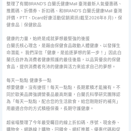
整理了有關BRAND'S 白蘭氏健康Mall 臺灣最新人氣優惠碼、
推薦碼、折價券、折扣碼、和BRAND'S 白蘭氏健康Mall 臺灣
評價，PTT、Dcard好康活動促銷資訊(截至2026年8 月)，保
健食品｜保健飲品
健康的力量，始終是成就夢想最堅強的後援
白蘭氏核心理念，是藉由保健食品啟動人體健康、以發揮生
命潛能。 我們深信「健康，是追逐夢想的第一步！」因此白
蘭氏自許為消費者健康照護的最佳後盾，以品質優良的保健
食品，提供消費者充沛的健康與活力來追求自己的夢想。
每天一點點 健康多一點
想要健康，沒有捷徑！每天一點點，長期累積才能擁有。不
同於歐美品牌強調營養品最高劑量，白蘭氏科學研究團隊認
為「每天一點點，配合您的生活飲食，給您剛剛好的補充」
用最適合你的方式積極保養，長期守護健康。
超省喵整理了今年最受矚目的線上折扣碼、序號、現金券、
購物金、網路線上購物、回饋金、網紅推薦、優惠代碼和促