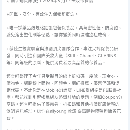
活動促銷資訊(截至2026年8 月)，美妝保養品
+簡單、安全、有效注入保養新概念。
+唯一採藥品級規格鋁製包裝保養品，具氣密性佳、防腐蝕、
避免溶出塑化劑等優點，讓你變美同時遠離癌症威脅。
+薇佳生技實驗室與法國頂尖團隊合作，專注尖端保養品研
發，同時引進和國際美妝大廠（SKII、Chanel、CLARINS
等）同等級的原料，提供消費者最高品質的保養品。
超省喵整理了今年最受矚目的線上折扣碼、序號、現金券、
購物金、網路線上購物、回饋金、網紅推薦、優惠代碼和促
銷代碼。不論你是在Mobile01論壇、LINE群組還是FB臉書社
團，都能找到引起鄉民網友熱烈討論的話題，例如Coupon分
享碼。超省喵提供了優惠券、折扣碼和其他折價好康情報的
促銷資訊整理，讓你在allyoung 歐漾 臺灣購物時輕鬆節省花
費。