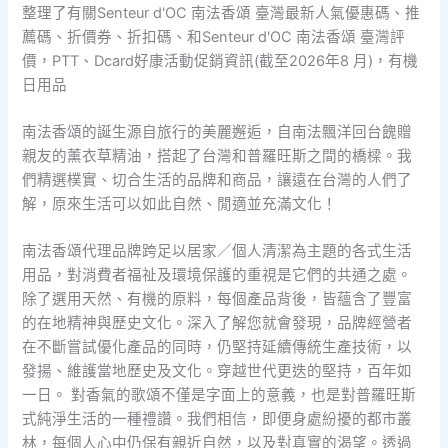
整理了有關Senteur d'OC 南法香頌 臺灣最新人氣優惠碼、推
薦碼、折價券、折扣碼、和Senteur d'OC 南法香頌 臺灣評
價，PTT、Dcard好康活動促銷資訊(截至2026年8 月)，有機
日用品
南法香頌的誕生源自旅行的美麗邂逅，自南法飄洋回台餽贈
親友的薰衣草精油，搭起了台灣和普羅旺斯之間的橋樑。我
們精選樸實、切合生活的品牌和商品，讓遠在台灣的人們了
解，原來生活可以如此自然、閒適並充滿文化！
南法香頌代理品牌跨足以居家／個人清潔為主題的各式生活
用品，對消費者福祉及環境保護的重視是它們的共通之處。
除了選用天然、有機的原料，每個產品背後，皆蘊含了豐富
的在地精神與歷史文化。深入了解您就會發現，品牌經營者
在不斷嘗試優化產品的同時，仍堅持延續傳統生產技術，以
發揚、維護當地歷史及文化。穿越世代更迭的堅持，百年如
一日。 對香氣的歌頌不僅是字面上的意義，也是對普羅旺斯
式純淨生活的一種禮讚。我們相信，即便身處紛擾的都市叢
林，每個人心中仍保有親近自然，以及對真實的渴望。透過