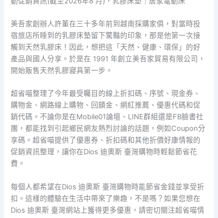
動促銷資訊(截至2026年8 月)，乳膠床墊｜居家電動床
美吾家創辦人許董在三十多年前到越南採購家俱，對當時投
宿旅店所睡到的乳膠床墊留下驚豔的印象，那是他第一次接
觸到天然乳膠床！因此，想把這「天然、健康、環保」的好
產品與國人分享。於是在 1991 年創立美吾家貿易有限公司，
開始販售天然乳膠寢具第一步。
超省喵整理了今年最受矚目的線上折扣碼、序號、現金券、
購物金、網路線上購物、回饋金、網紅推薦、優惠代碼和促
銷代碼。不論你是在Mobile01論壇、LINE群組還是FB臉書社
團，都能找到引起鄉民網友熱烈討論的話題，例如Coupon分
享碼。超省喵提供了優惠券、折扣碼和其他折價好康情報的
促銷資訊整理，讓你在Dios 迪奧斯 臺灣購物時輕鬆節省花
費。
每個人都希望在Dios 迪奧斯 臺灣購物時能節省金錢並享受折
扣。這樣的體驗在生活中帶來了樂趣，不是嗎？如果您想在
Dios 迪奧斯 臺灣網站上獲得更多優惠，請密切關注超省喵情