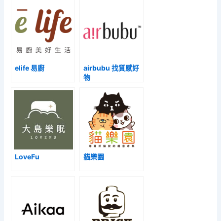
elife 易廚
airbubu 找質感好
物
LoveFu
貓樂園