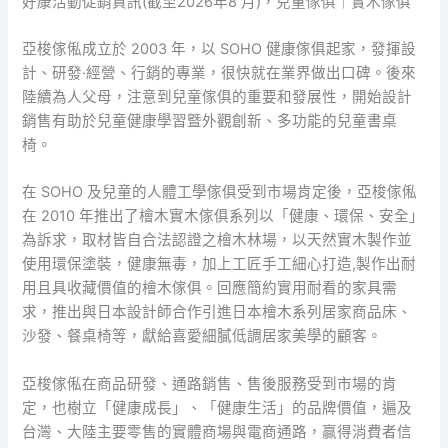
好康活動促銷資訊(截至2026年8 月)，兒童傢俱｜實木傢俱
亞梭傢俬成立於 2003 年，以 SOHO 健康傢俱起家，發揮設
計、研發·經營、行銷的專業，很快就在業界做出口碑。後來
陸續為人父母，注意到兒童傢俱的重要和發展性，開始設計
銷售有助於兒童健康學習曁外觀創新、多功能的兒童書桌
椅。
在 SOHO 及兒童的人體工學傢俱受到市場肯定後，亞梭傢俬
在 2010 年推出了檜木實木傢俱系列以「健康、環保、安全」
為訴求，取材皆自合法認證之檜木林場，以天然實木製作並
使用環保塗裝，健康無毒，加上工匠手工細心打造,製作出耐
用且具收藏價值的檜木傢俱。回應簡約實用耐看的家具需
求，推出與日本設計師合作引進日本檜木系列居家商品床、
沙發、餐桌椅等，獻給喜愛細膩低調居家美學的顧客。
亞梭傢俬在商品研發、通路銷售、售後服務受到市場的肯
定，也樹立「健康成長」、「健康生活」的品牌價值，遍及
台灣、大陸主要零售的實體商場與電商通路，贏得消費者信