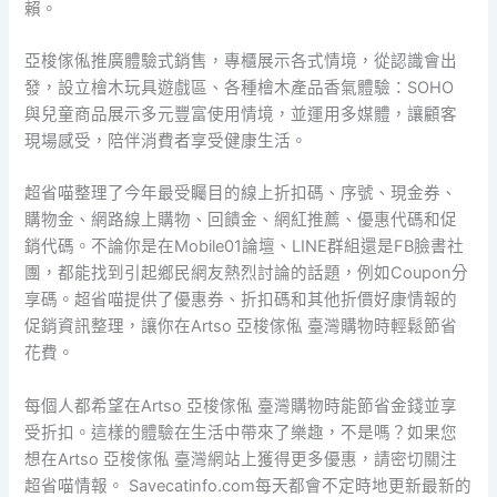
賴。
亞梭傢俬推廣體驗式銷售，專櫃展示各式情境，從認識會出
發，設立檜木玩具遊戲區、各種檜木產品香氣體驗：SOHO
與兒童商品展示多元豐富使用情境，並運用多媒體，讓顧客
現場感受，陪伴消費者享受健康生活。
超省喵整理了今年最受矚目的線上折扣碼、序號、現金券、
購物金、網路線上購物、回饋金、網紅推薦、優惠代碼和促
銷代碼。不論你是在Mobile01論壇、LINE群組還是FB臉書社
團，都能找到引起鄉民網友熱烈討論的話題，例如Coupon分
享碼。超省喵提供了優惠券、折扣碼和其他折價好康情報的
促銷資訊整理，讓你在Artso 亞梭傢俬 臺灣購物時輕鬆節省
花費。
每個人都希望在Artso 亞梭傢俬 臺灣購物時能節省金錢並享
受折扣。這樣的體驗在生活中帶來了樂趣，不是嗎？如果您
想在Artso 亞梭傢俬 臺灣網站上獲得更多優惠，請密切關注
超省喵情報。 Savecatinfo.com每天都會不定時地更新最新的