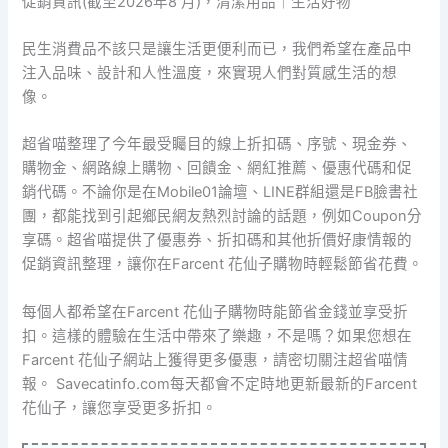
促銷資訊(截至2026年8 月)，清潔用品｜生活好物
民生消費品不該只是讓生活更便利而已，我們希望在產品中
注入品味、設計和人性溫度，來實現人們對質感生活的想
像。
超省喵整理了今年最受矚目的線上折扣碼、序號、現金券、
購物金、網路線上購物、回饋金、網紅推薦、優惠代碼和促
銷代碼。不論你是在Mobile01論壇、LINE群組還是FB臉書社
團，都能找到引起鄉民網友熱烈討論的話題，例如Coupon分
享碼。超省喵提供了優惠券、折扣碼和其他折價好康情報的
促銷資訊整理，讓你在Farcent 花仙子購物時輕鬆節省花費。
每個人都希望在Farcent 花仙子購物時能節省金錢並享受折
扣。這樣的體驗在生活中帶來了樂趣，不是嗎？如果您想在
Farcent 花仙子網站上獲得更多優惠，請密切關注超省喵情
報。 Savecatinfo.com每天都會不定時地更新最新的Farcent
花仙子，讓您享受更多折扣。