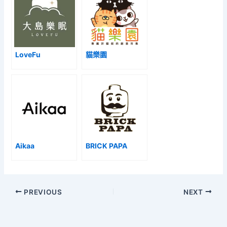
LoveFu
貓樂園
Aikaa
BRICK PAPA
PREVIOUS
NEXT