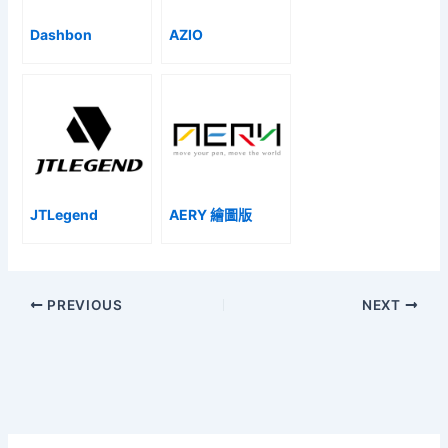
Dashbon
AZIO
JTLegend
AERY 繪圖版
PREVIOUS
NEXT