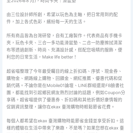
至2026年8 月)，時尚卡夾｜滑鼠墊
由三位設計師所創，希望以玩色為主軸，把日常用到的配
件，加上各式色彩，繽紛每一天的生活。
所有商品皆為台灣研發，自有工廠製作。代表商品有手機卡
夾，玩色卡夾、三合一多功能滑鼠墊、二合一防塵擦拭清潔
布等透過創新、時尚、充滿設計感，搭配您吸睛的服飾，便
利您的日常生活，Make life better！
超省喵整理了今年最受矚目的線上折扣碼、序號、現金券、
購物金、網路線上購物、回饋金、網紅推薦、優惠代碼和促
銷代碼。不論你是在Mobile01論壇、LINE群組還是FB臉書社
團，都能找到引起鄉民網友熱烈討論的話題，例如Coupon分
享碼。超省喵提供了優惠券、折扣碼和其他折價好康情報的
促銷資訊整理，讓你在ekax 臺灣購物時輕鬆節省花費。
每個人都希望在ekax 臺灣購物時能節省金錢並享受折扣。這
樣的體驗在生活中帶來了樂趣，不是嗎？如果您想在ekax 臺