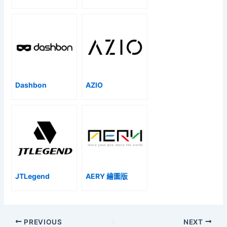
Dashbon
AZIO
JTLegend
AERY 繪圖版
PREVIOUS
NEXT