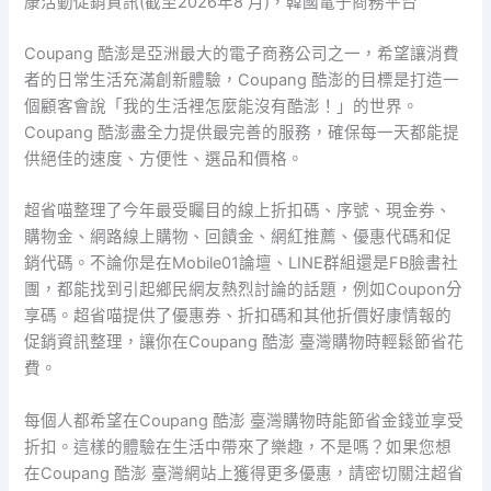
康活動促銷資訊(截至2026年8 月)，韓國電子商務平台
Coupang 酷澎是亞洲最大的電子商務公司之一，希望讓消費
者的日常生活充滿創新體驗，Coupang 酷澎的目標是打造一
個顧客會說「我的生活裡怎麼能沒有酷澎！」的世界。
Coupang 酷澎盡全力提供最完善的服務，確保每一天都能提
供絕佳的速度、方便性、選品和價格。
超省喵整理了今年最受矚目的線上折扣碼、序號、現金券、
購物金、網路線上購物、回饋金、網紅推薦、優惠代碼和促
銷代碼。不論你是在Mobile01論壇、LINE群組還是FB臉書社
團，都能找到引起鄉民網友熱烈討論的話題，例如Coupon分
享碼。超省喵提供了優惠券、折扣碼和其他折價好康情報的
促銷資訊整理，讓你在Coupang 酷澎 臺灣購物時輕鬆節省花
費。
每個人都希望在Coupang 酷澎 臺灣購物時能節省金錢並享受
折扣。這樣的體驗在生活中帶來了樂趣，不是嗎？如果您想
在Coupang 酷澎 臺灣網站上獲得更多優惠，請密切關注超省