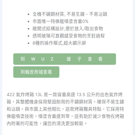
全機不鏽鋼材質, 不易生鏽、不易沾鍋
市面唯一特佛龍噴塗含量0%
敞開式結構設計,便於放入/取出食物
透明玻璃可直觀感受食物的烹飪過程
8種的操作模式,超大顯示屏
到WUZ 屋子查看
到蝦皮商城查看
422 氣炸烤箱 13L 是一款容量高達 13.5 公升的出色氣炸烤
箱，其整體機身採用堅固耐用的不鏽鋼材質，確保不易生鏽
和沾鍋。與市面上其他相比，這款烤箱獨具特點，它採用特
佛龍噴塗技術，噴塗含量達到零，這有助於減少食物在烤箱
內附著的可能性，讓您的清洗更加輕鬆。