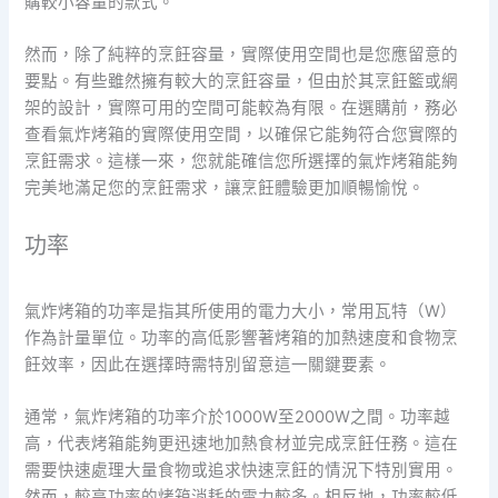
購較小容量的款式。
然而，除了純粹的烹飪容量，實際使用空間也是您應留意的
要點。有些雖然擁有較大的烹飪容量，但由於其烹飪籃或網
架的設計，實際可用的空間可能較為有限。在選購前，務必
查看氣炸烤箱的實際使用空間，以確保它能夠符合您實際的
烹飪需求。這樣一來，您就能確信您所選擇的氣炸烤箱能夠
完美地滿足您的烹飪需求，讓烹飪體驗更加順暢愉悅。
功率
氣炸烤箱的功率是指其所使用的電力大小，常用瓦特（W）
作為計量單位。功率的高低影響著烤箱的加熱速度和食物烹
飪效率，因此在選擇時需特別留意這一關鍵要素。
通常，氣炸烤箱的功率介於1000W至2000W之間。功率越
高，代表烤箱能夠更迅速地加熱食材並完成烹飪任務。這在
需要快速處理大量食物或追求快速烹飪的情況下特別實用。
然而，較高功率的烤箱消耗的電力較多。相反地，功率較低