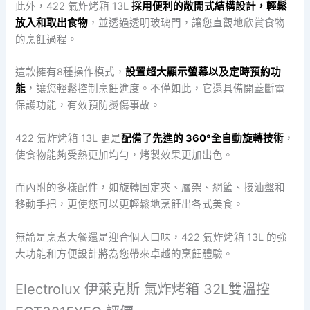
此外，422 氣炸烤箱 13L
採用便利的敞開式結構設計，輕鬆
放入和取出食物
，並透過透明玻璃門，讓您直觀地欣賞食物
的烹飪過程。
這款擁有8種操作模式，
設置超大顯示螢幕以及定時預約功
能
，讓您輕鬆控制烹飪進度。不僅如此，它還具備開蓋斷電
保護功能，有效預防燙傷事故。
422 氣炸烤箱 13L 更是
配備了先進的 360°全自動旋轉技術
，
使食物能夠受熱更加均勻，烤製效果更加出色。
而內附的多樣配件，如旋轉固定夾、層架、網籃、接油盤和
移動手把，更使您可以更輕鬆地烹飪出各式美食。
無論是烹煮大餐還是迎合個人口味，422 氣炸烤箱 13L 的強
大功能和方便設計將為您帶來卓越的烹飪體驗。
Electrolux 伊萊克斯 氣炸烤箱 32L雙溫控