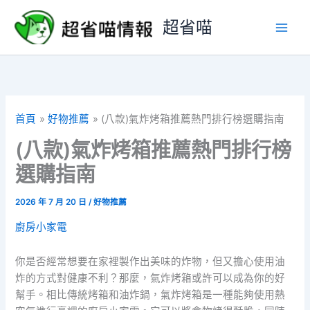
跳
超省喵
至
主
要
內
容
首頁
好物推薦
(八款)氣炸烤箱推薦熱門排行榜選購指南
(八款)氣炸烤箱推薦熱門排行榜
選購指南
2026 年 7 月 20 日
/
好物推薦
廚房小家電
你是否經常想要在家裡製作出美味的炸物，但又擔心使用油
炸的方式對健康不利？那麼，氣炸烤箱或許可以成為你的好
幫手。相比傳統烤箱和油炸鍋，氣炸烤箱是一種能夠使用熱