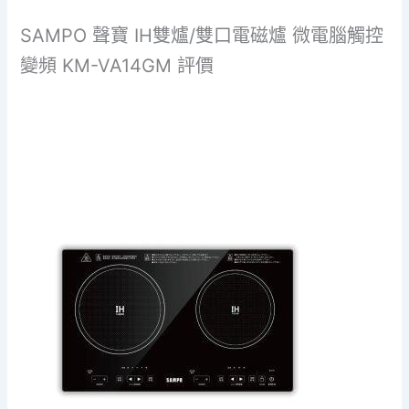
SAMPO 聲寶 IH雙爐/雙口電磁爐 微電腦觸控
變頻 KM-VA14GM 評價