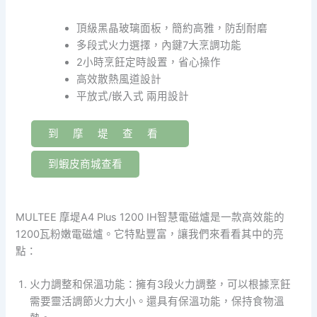
頂級黑晶玻璃面板，簡約高雅，防刮耐磨
多段式火力選擇，內鍵7大烹調功能
2小時烹飪定時設置，省心操作
高效散熱風道設計
平放式/嵌入式 兩用設計
到摩堤查看
到蝦皮商城查看
MULTEE 摩堤A4 Plus 1200 IH智慧電磁爐是一款高效能的
1200瓦粉嫩電磁爐。它特點豐富，讓我們來看看其中的亮
點：
火力調整和保溫功能：擁有3段火力調整，可以根據烹飪
需要靈活調節火力大小。還具有保溫功能，保持食物溫