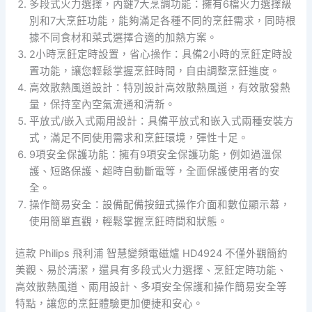
多段式火力選擇，內鍵7大烹調功能：擁有6檔火力選擇級
別和7大烹飪功能，能夠滿足各種不同的烹飪需求，同時根
據不同食材和菜式選擇合適的加熱方案。
2小時烹飪定時設置，省心操作：具備2小時的烹飪定時設
置功能，讓您輕鬆掌握烹飪時間，自由調整烹飪進度。
高效散熱風道設計：特別設計高效散熱風道，有效散發熱
量，保持室內空氣流通和清新。
平放式/嵌入式兩用設計：具備平放式和嵌入式兩種安裝方
式，滿足不同使用需求和烹飪環境，彈性十足。
9項安全保護功能：擁有9項安全保護功能，例如過溫保
護、短路保護、超時自動斷電等，全面保護使用者的安
全。
操作簡易安全：設備配備按鈕式操作介面和數位顯示幕，
使用簡單直觀，輕鬆掌握烹飪時間和狀態。
這款 Philips 飛利浦 智慧變頻電磁爐 HD4924 不僅外觀簡約
美觀、易於清潔，還具有多段式火力選擇、烹飪定時功能、
高效散熱風道、兩用設計、多項安全保護和操作簡易安全等
特點，讓您的烹飪體驗更加便捷和安心。