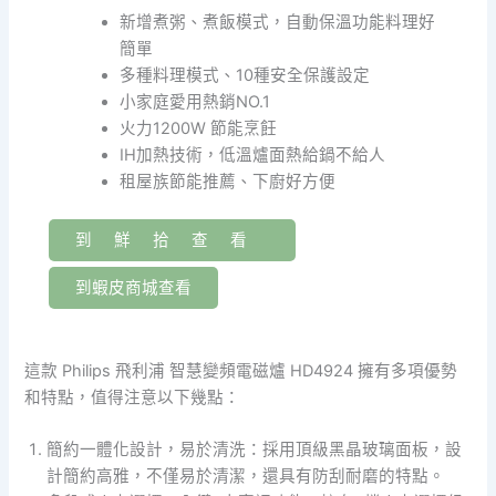
新增煮粥、煮飯模式，自動保溫功能料理好
簡單
多種料理模式、10種安全保護設定
小家庭愛用熱銷NO.1
火力1200W 節能烹飪
IH加熱技術，低溫爐面熱給鍋不給人
租屋族節能推薦、下廚好方便
到鮮拾查看
到蝦皮商城查看
這款 Philips 飛利浦 智慧變頻電磁爐 HD4924 擁有多項優勢
和特點，值得注意以下幾點：
簡約一體化設計，易於清洗：採用頂級黑晶玻璃面板，設
計簡約高雅，不僅易於清潔，還具有防刮耐磨的特點。