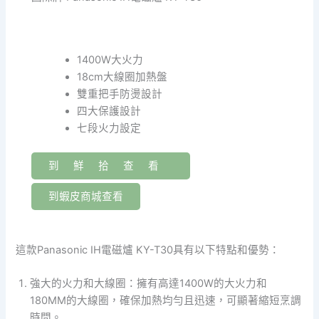
1400W大火力
18cm大線圈加熱盤
雙重把手防燙設計
四大保護設計
七段火力設定
到鮮拾查看
到蝦皮商城查看
這款Panasonic IH電磁爐 KY-T30具有以下特點和優勢：
強大的火力和大線圈：擁有高達1400W的大火力和
180MM的大線圈，確保加熱均勻且迅速，可顯著縮短烹調
時間。