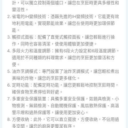
計，可以獨立控制兩個爐口，讓您在烹飪時更具多樣性和
靈活性。
省電的IH變頻技術：憑藉先進的IH變頻技術，它能更有效
地利用電能，實現節能效果，讓您在使用時更加環保節
能。
觸控式面板：配備了直覺式觸控面板，讓您輕鬆進行操
作，同時也容易清潔，使使用體驗更加便捷。
多段火力和溫度調節：擁有6段火力設定和6段溫度調節，
適用於不同種類的料理需求，讓您的烹飪更加靈活和方
便。
油炸烹調模式：專門設置了油炸烹調模式，讓您輕松煮出
美味的炸物，讓您的烹飪更多樣化。
定時功能：配備定時功能，讓您更輕鬆地控制烹飪時間，
確保食物烹煮得恰到好處。
多重安全保護裝置：具備多重安全保護，如鍋具檢測、小
物檢測、無鍋檢測、自動關機保護、風扇散熱保護、高溫
警示燈和過熱保護等，讓使用更加安心。
方便收納：此外，它可以直立擺放，方便收納，不佔用過
多空間，讓您的廚房更整潔有序。