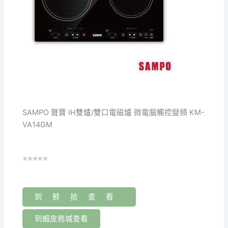
SAMPO 聲寶 IH雙爐/雙口電磁爐 微電腦觸控變頻 KM-
VA14GM
⭐⭐⭐⭐⭐
到鮮拾查看
到蝦皮商城查看