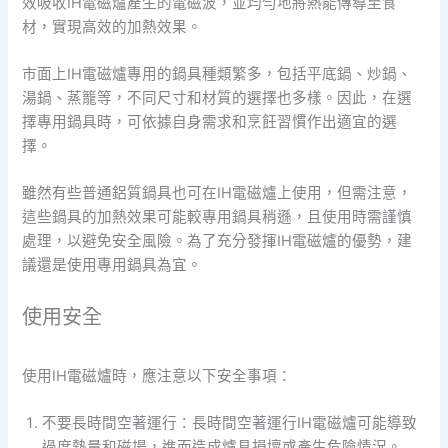
效吸收IH電磁爐產生的電磁波，並均勻地將熱能傳導至食
材，實現高效的加熱效果。
市面上IH電磁爐專用的鍋具種類繁多，包括平底鍋、炒鍋、
湯鍋、蒸籠等，不同尺寸和材質的選擇也多樣。因此，在選
擇專用鍋具時，可依據自身需求和烹飪習慣作出適宜的選
擇。
雖然有些普通鋁質鍋具也可在IH電磁爐上使用，但需注意，
這些鍋具的加熱效果可能較專用鍋具稍遜，且使用時需謹慎
處理，以避免安全風險。為了充分發揮IH電磁爐的優勢，建
議還是使用專用鍋具為宜。
使用安全
使用IH電磁爐時，應注意以下安全事項：
不要長時間空著運行：長時間空著運行IH電磁爐可能導致
過度熱量和磁場，進而造成爐具損壞或產生危險情況。