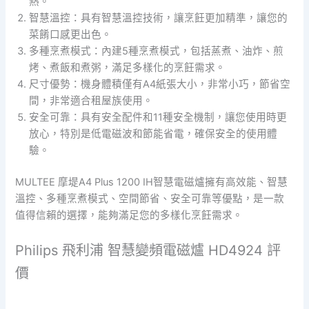
熱。
智慧溫控：具有智慧溫控技術，讓烹飪更加精準，讓您的
菜餚口感更出色。
多種烹煮模式：內建5種烹煮模式，包括蒸煮、油炸、煎
烤、煮飯和煮粥，滿足多樣化的烹飪需求。
尺寸優勢：機身體積僅有A4紙張大小，非常小巧，節省空
間，非常適合租屋族使用。
安全可靠：具有安全配件和11種安全機制，讓您使用時更
放心，特別是低電磁波和節能省電，確保安全的使用體
驗。
MULTEE 摩堤A4 Plus 1200 IH智慧電磁爐擁有高效能、智慧
溫控、多種烹煮模式、空間節省、安全可靠等優點，是一款
值得信賴的選擇，能夠滿足您的多樣化烹飪需求。
Philips 飛利浦 智慧變頻電磁爐 HD4924 評
價