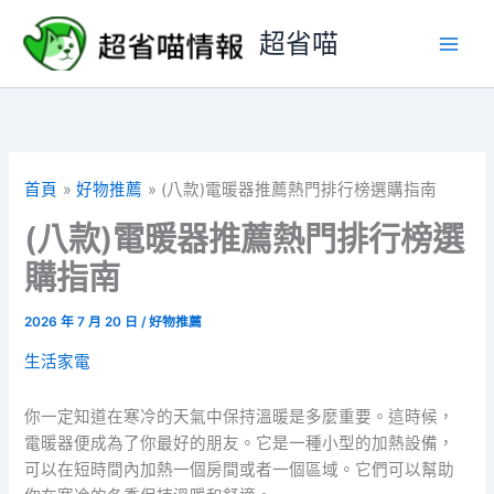
跳
超省喵
至
主
要
內
容
首頁
好物推薦
(八款)電暖器推薦熱門排行榜選購指南
(八款)電暖器推薦熱門排行榜選
購指南
2026 年 7 月 20 日
/
好物推薦
生活家電
你一定知道在寒冷的天氣中保持溫暖是多麼重要。這時候，
電暖器便成為了你最好的朋友。它是一種小型的加熱設備，
可以在短時間內加熱一個房間或者一個區域。它們可以幫助