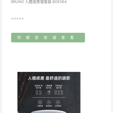
BRUNO 人體感應電暖器 BOE064
⭐⭐⭐⭐⭐
到蝦皮商城查看