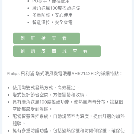
PU提手，便攜使用
廣角送風100度搖頭送暖
多重防護，安心使用
智能溫控，安全省電
到鮮拾查看
到蝦皮商城查看
Philips 飛利浦 塔式暖風機電暖器AHR2142FD的詳細特點：
使用陶瓷式發熱方式，高效穩定。
塔式設計節省空間，方便攜帶和收納。
具有廣角送風100度搖頭功能，使熱風均勻分布，讓整個
空間都感受到溫暖。
配備智慧溫控系統，自動調節室內溫度，提供舒適的加熱
體驗。
擁有多重防護功能，包括過熱保護和防傾倒保護，確保使