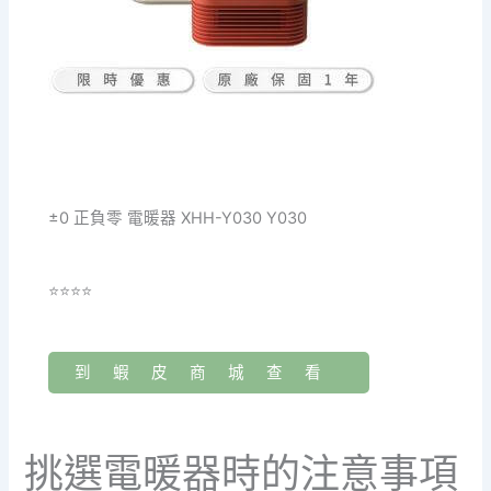
±0 正負零 電暖器 XHH-Y030 Y030
⭐⭐⭐⭐
到蝦皮商城查看
挑選電暖器時的注意事項