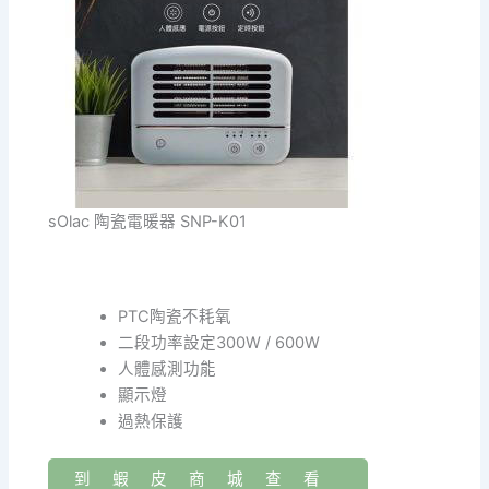
sOlac 陶瓷電暖器 SNP-K01
PTC陶瓷不耗氧
二段功率設定300W / 600W
人體感測功能
顯示燈
過熱保護
到蝦皮商城查看