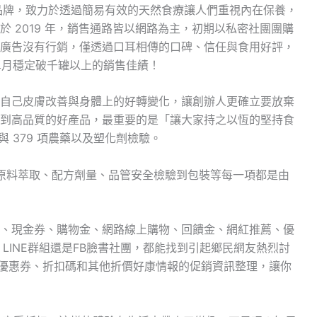
灣保健食品品牌，致力於透過簡易有效的天然食療讓人們重視內在保養，
 2019 年，銷售通路皆以網路為主，初期以私密社團團購
廣告沒有行銷，僅透過口耳相傳的口碑、信任與食用好評，
2 年單月穩定破千罐以上的銷售佳績！
自己皮膚改善與身體上的好轉變化，讓創辦人更確立要放棄
到高品質的好產品，最重要的是「讓大家持之以恆的堅持食
與 379 項農藥以及塑化劑檢驗。
、原料萃取、配方劑量、品管安全檢驗到包裝等每一項都是由
、現金券、購物金、網路線上購物、回饋金、網紅推薦、優
壇、LINE群組還是FB臉書社團，都能找到引起鄉民網友熱烈討
了優惠券、折扣碼和其他折價好康情報的促銷資訊整理，讓你