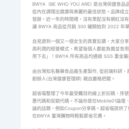
BWYA (BE WHO YOU ARE) 是台
從內在調理出健康與美麗的最佳狀態。品牌成立於
發跡，近一年的時間裡，沒有業配沒有網紅沒有
讓 BWYA 商品從月銷 300 罐開始到 202
自見證到一個又一個女生的真實反饋，大家分享
高利潤的經營模式，希望每個人都能負擔並食用
用下去」！BWYA 所有商品均通過 SGS 重金屬
由台灣知名醫藥食品廠生產製作, 從前端科研
創辦人(台灣健康管理師) 親自嚴格把關。
超省喵整理了今年最受矚目的線上折扣碼、序號
惠代碼和促銷代碼。不論你是在Mobile01論
論的話題，例如Coupon分享碼。超省喵提供
在BWYA 臺灣購物時輕鬆節省花費。