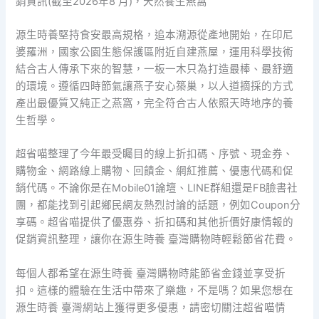
銷資訊(截至2026年8 月)，天然養生燕窩
源生時養堅持食安最高規格，追本溯源從產地開始，在印尼
婆羅洲，國家公園生態保護區附近自建燕屋，運用科學技術
結合古人傳承下來的智慧，一板一木只為打造最棒、最舒適
的環境。遵循四時節氣讓燕子安心築巢，以人道摘採的方式
產出最優質又純正之燕窩，完全符合古人依照天時地序的養
生哲學。
超省喵整理了今年最受矚目的線上折扣碼、序號、現金券、
購物金、網路線上購物、回饋金、網紅推薦、優惠代碼和促
銷代碼。不論你是在Mobile01論壇、LINE群組還是FB臉書社
團，都能找到引起鄉民網友熱烈討論的話題，例如Coupon分
享碼。超省喵提供了優惠券、折扣碼和其他折價好康情報的
促銷資訊整理，讓你在源生時養 臺灣購物時輕鬆節省花費。
每個人都希望在源生時養 臺灣購物時能節省金錢並享受折
扣。這樣的體驗在生活中帶來了樂趣，不是嗎？如果您想在
源生時養 臺灣網站上獲得更多優惠，請密切關注超省喵情